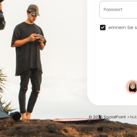
erinnern Sie 
© 2026 SocialPoint •
Nu