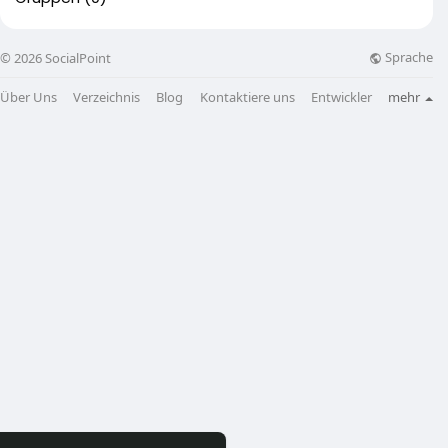
Sprache
© 2026 SocialPoint
Über Uns
Verzeichnis
Blog
Kontaktiere uns
Entwickler
mehr