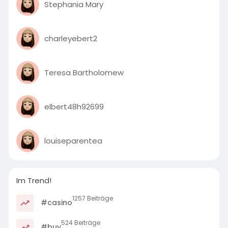
Stephania Mary
charleyebert2
Teresa Bartholomew
elbert48h92699
louiseparentea
Im Trend!
1257 Beiträge
#casino
524 Beiträge
#buy