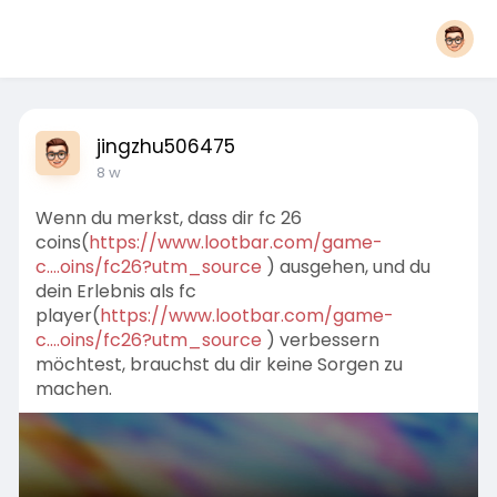
jingzhu506475
8 w
Wenn du merkst, dass dir fc 26
coins(
https://www.lootbar.com/game-
c....oins/fc26?utm_source
) ausgehen, und du
dein Erlebnis als fc
player(
https://www.lootbar.com/game-
c....oins/fc26?utm_source
) verbessern
möchtest, brauchst du dir keine Sorgen zu
machen.